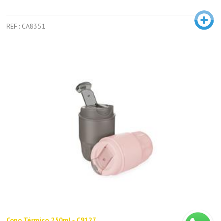
REF.: CA8351
Copo Térmico 250ml - C9127