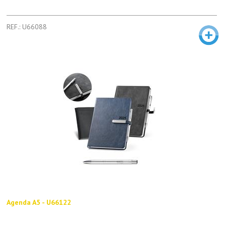
REF.: U66088
Agenda A5 - U66122