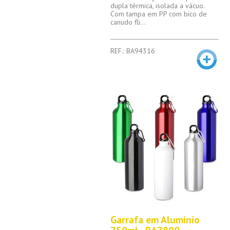
dupla térmica, isolada a vácuo.
Com tampa em PP com bico de
canudo fli...
REF.: BA94316
Garrafa em Alumínio