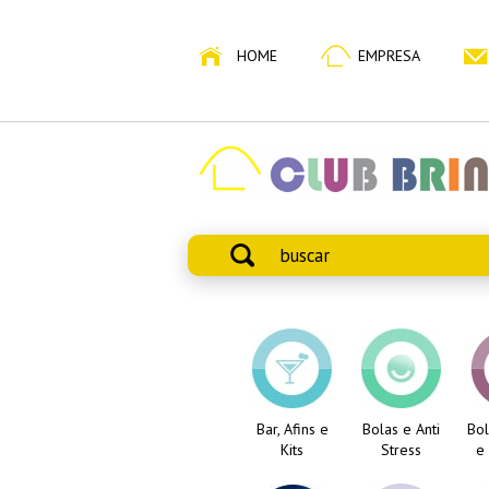
HOME
EMPRESA
Bar, Afins e
Bolas e Anti
Bol
Kits
Stress
e