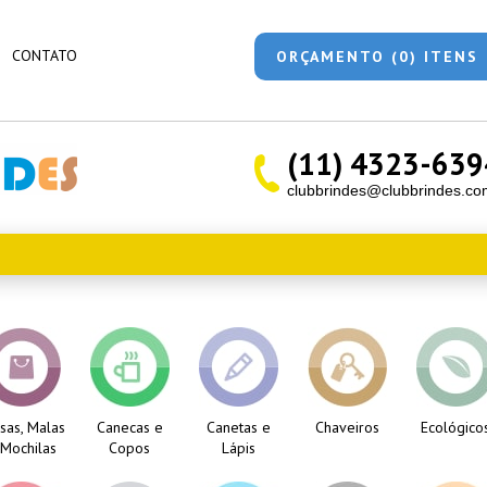
CONTATO
ORÇAMENTO (0) ITENS
(11) 4323-639
clubbrindes@clubbrindes.co
sas, Malas
Canecas e
Canetas e
Chaveiros
Ecológico
 Mochilas
Copos
Lápis