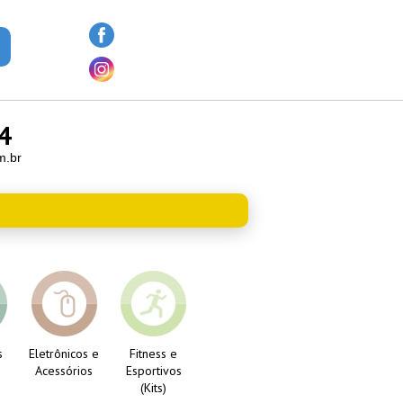
4
m.br
s
Eletrônicos e
Fitness e
Acessórios
Esportivos
(Kits)