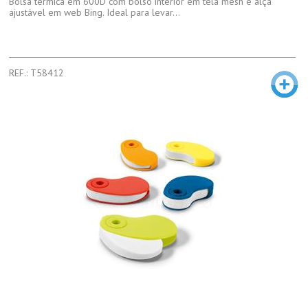
Bolsa térmica em 600D com bolso interior em tela mesh e alça
ajustável em web Bing. Ideal para levar...
REF.: T58412