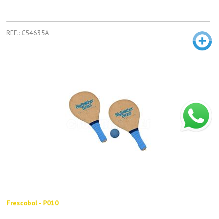
REF.: C54635A
Frescobol - P010